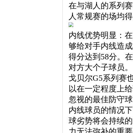
在与湖人的系列赛
人常规赛的场均得
内线优势明显：在
够给对手内线造成
得分达到58分。
对方大个子球员。
戈贝尔G5系列赛
以在一定程度上给
忽视的最佳防守球
内线球员的情况下
球劣势将会持续的
力无法弥补的重要