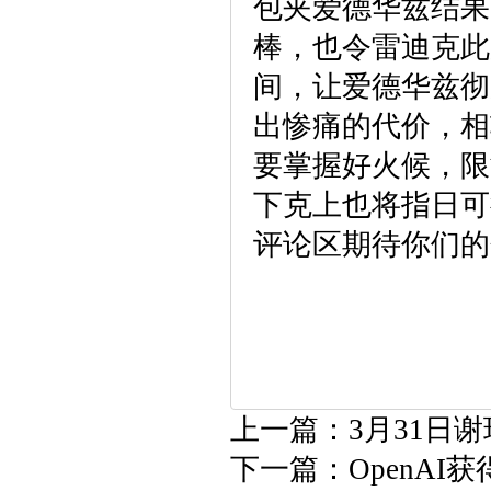
包夹爱德华兹结果
棒，也令雷迪克此
间，让爱德华兹彻
出惨痛的代价，相
要掌握好火候，限
下克上也将指日可
评论区期待你们的
上一篇：
3月31日谢
下一篇：
OpenA