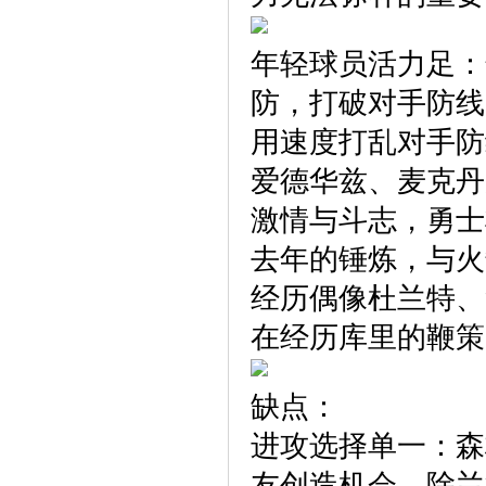
年轻球员活力足：
防，打破对手防线
用速度打乱对手防
爱德华兹、麦克丹
激情与斗志，勇士
去年的锤炼，与火
经历偶像杜兰特、
在经历库里的鞭策
缺点：
进攻选择单一：森
友创造机会，除兰