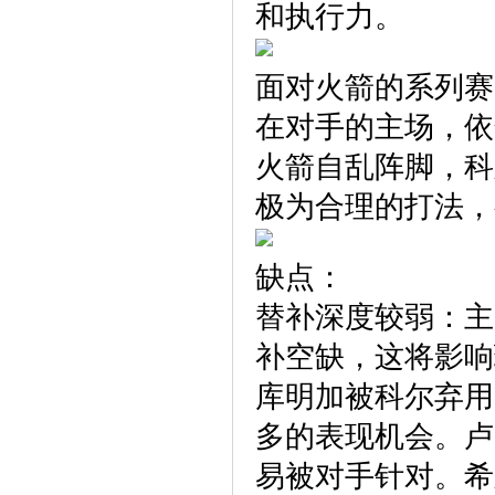
和执行力。
面对火箭的系列赛，
在对手的主场，依
火箭自乱阵脚，科
极为合理的打法，
缺点：
替补深度较弱：主
补空缺，这将影响
库明加被科尔弃用
多的表现机会。卢
易被对手针对。希