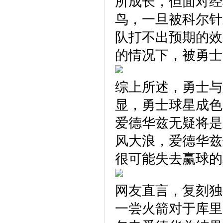
所成长，但面对经
鸟，一旦被科尔针
队打不出预期的效
的情况下，被勇士
综上所述，勇士与
显，勇士球星成色
爱德华兹无疑将是
风大浪，爱德华兹
很可能失去赢球的
网友直言，复刻独
一尝火箭对于库里